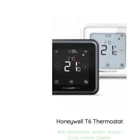
Honeywell T6 Thermostat
Baxi
,
Gasthermen
,
Junkers
,
Saunier-
Duval
,
Vaillant
,
Zubehör