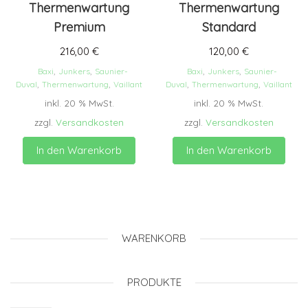
Thermenwartung
Thermenwartung
Premium
Standard
216,00
€
120,00
€
Baxi
,
Junkers
,
Saunier-
Baxi
,
Junkers
,
Saunier-
Duval
,
Thermenwartung
,
Vaillant
Duval
,
Thermenwartung
,
Vaillant
inkl. 20 % MwSt.
inkl. 20 % MwSt.
zzgl.
Versandkosten
zzgl.
Versandkosten
In den Warenkorb
In den Warenkorb
WARENKORB
PRODUKTE